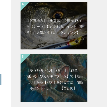
【関東地方】【千葉県】で陸っぱりか
ら【シーバス】が釣れるポイント（場
所）、人気おすすめ【ランキング】
【冬（12月・1月・2月）】【琵琶
湖】の【ワカサギパターン】で【陸っ
ぱり】から【バス】を釣る方法、場所
（ポイント）、ルアー【まとめ】