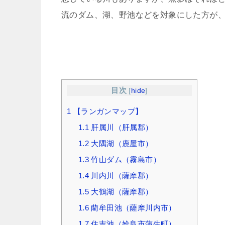
流のダム、湖、野池などを対象にした方が
目次
[
hide
]
1
【ランガンマップ】
1.1
肝属川（肝属郡）
1.2
大隅湖（鹿屋市）
1.3
竹山ダム（霧島市）
1.4
川内川（薩摩郡）
1.5
大鶴湖（薩摩郡）
1.6
藺牟田池（薩摩川内市）
1.7
住吉池（姶良市蒲生町）