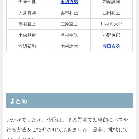
伊豫部健
田辺哲男
加藤誠司
大森貴洋
奥村和正
山田祐五
市村直之
三原直之
川村光大郎
小森嗣彦
沢村幸弘
小野俊郎
河辺裕和
木村建太
藤田京弥
まとめ
いかがでしたか。今回は、冬の野池で効率的にバスを
釣る方法をご紹介させて頂きました。是非、挑戦して