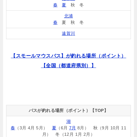
春
夏
秋 冬
北浦
春
夏 秋 冬
遠賀川
【スモールマウスバス】が釣れる場所（ポイント）
【全国（都道府県別）】
バスが釣れる場所（ポイント）【TOP】
湖
春
（3月 4月 5月）
夏
（6月
7月
8月） 秋（9月 10月 11
月） 冬（12月 1月 2月）