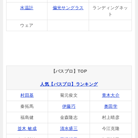
水温計
偏光サングラス
ランディングネッ
ト
ウェア
【バスプロ】TOP
人気【バスプロ】ランキング
村田基
菊元俊文
青木大介
秦拓馬
伊藤巧
奥田学
福島健
金森隆志
村上晴彦
並木 敏成
清水盛三
今江克隆