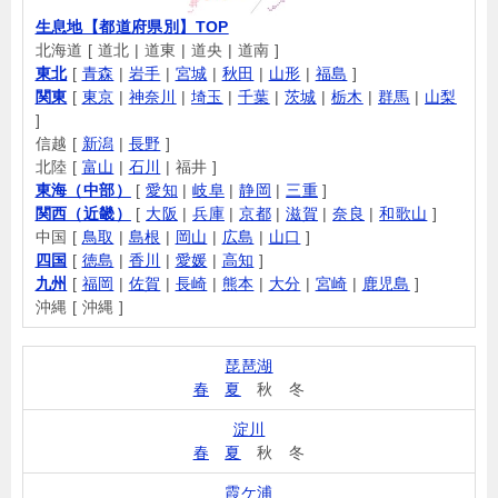
生息地【都道府県別】TOP
北海道 [ 道北 | 道東 | 道央 | 道南 ]
東北
[
青森
|
岩手
|
宮城
|
秋田
|
山形
|
福島
]
関東
[
東京
|
神奈川
|
埼玉
|
千葉
|
茨城
|
栃木
|
群馬
|
山梨
]
信越 [
新潟
|
長野
]
北陸 [
富山
|
石川
| 福井 ]
東海（中部）
[
愛知
|
岐阜
|
静岡
|
三重
]
関西（近畿）
[
大阪
|
兵庫
|
京都
|
滋賀
|
奈良
|
和歌山
]
中国 [
鳥取
|
島根
|
岡山
|
広島
|
山口
]
四国
[
徳島
|
香川
|
愛媛
|
高知
]
九州
[
福岡
|
佐賀
|
長崎
|
熊本
|
大分
|
宮崎
|
鹿児島
]
沖縄 [ 沖縄 ]
琵琶湖
春
夏
秋 冬
淀川
春
夏
秋 冬
霞ケ浦