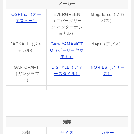
メーカー
OSP,Inc.（オー
EVERGREEN
Megabass（メガ
エスピー）
（エバーグリー
バス）
ン インターナシ
ョナル）
JACKALL（ジャ
Gary YAMAMOT
deps（デプス）
ッカル）
O（ゲーリーヤマ
モト）
GAN CRAFT
D.STYLE（ディ
NORIES（ノリー
（ガンクラフ
ースタイル）
ズ）
ト）
知識
種類
サイズ
カラー