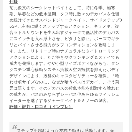
仕様
菊元俊文のシークレットベイトとして、特に冬季、極寒
期、早春などの低水温期、タフ時に数々のデカバスを仕留
め続けてきたサスペンドジャークベイト、サイドステップ9
5SP。左右に鋭くステップするアクション、キラメキ、複
合ラトルサウンドを生み出すジャークで低活性のデカバス
にスイッチを入れ浮上させ、ピタリと静止。ポーズでギラ
リとバイトさせる能力がタフコンディションを攻略しま
す。また、リトリーブ時のナチュラルなタイトローリング
アクションにより、ただ巻きやクランキング＆ステイでも
威力を発揮します。やや小型サイズボディながらも、タン
グステン重心移動システム搭載＆空気抵抗を抑えたボディ
デザインにより、抜群のキャスタビリティーを確保。「喰
わせ頃サイズなのに、なぜか喰うバスはデカイ」、そう菊
元は語ります。そのデカバスの狩猟本能を刺激する喰わせ
の威力が、バスのみならずシーバス他あらゆるフィッシュ
イーターを魅了するジャークベイト＆ミノーの刺客。
評価・評判・口コミ（インプレ）
ステップを踏むような左右の動きは感動します。春