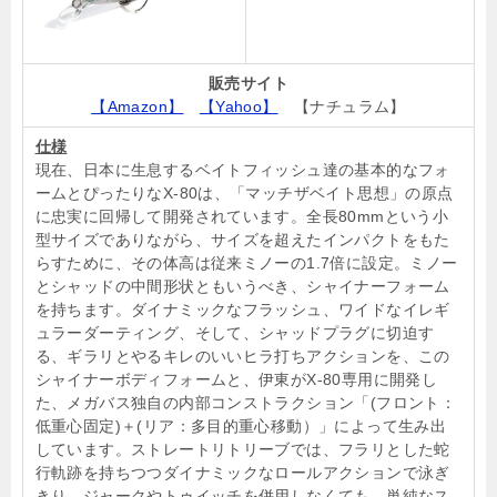
販売サイト
【Amazon】
【Yahoo】
【ナチュラム】
仕様
現在、日本に生息するベイトフィッシュ達の基本的なフォ
ームとぴったりなX-80は、「マッチザベイト思想」の原点
に忠実に回帰して開発されています。全長80mmという小
型サイズでありながら、サイズを超えたインパクトをもた
らすために、その体高は従来ミノーの1.7倍に設定。ミノー
とシャッドの中間形状ともいうべき、シャイナーフォーム
を持ちます。ダイナミックなフラッシュ、ワイドなイレギ
ュラーダーティング、そして、シャッドプラグに切迫す
る、ギラリとやるキレのいいヒラ打ちアクションを、この
シャイナーボディフォームと、伊東がX-80専用に開発し
た、メガバス独自の内部コンストラクション「(フロント：
低重心固定)＋(リア：多目的重心移動）」によって生み出
しています。ストレートリトリーブでは、フラリとした蛇
行軌跡を持ちつつダイナミックなロールアクションで泳ぎ
きり、ジャークやトゥイッチを併用しなくても、単純なス