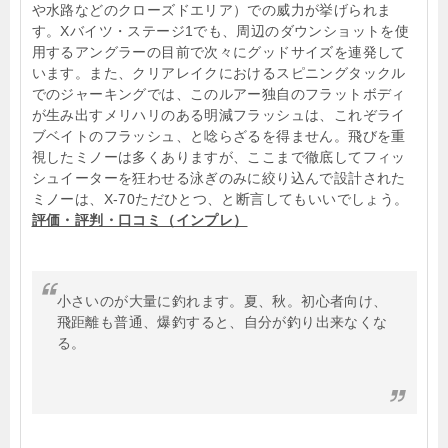
や水路などのクローズドエリア）での威力が挙げられま
す。Xバイツ・ステージ1でも、周辺のダウンショットを使
用するアングラーの目前で次々にグッドサイズを連発して
います。また、クリアレイクにおけるスピニングタックル
でのジャーキングでは、このルアー独自のフラットボディ
が生み出すメリハリのある明減フラッシュは、これぞライ
ブベイトのフラッシュ、と唸らざるを得ません。飛びを重
視したミノーは多くありますが、ここまで徹底してフィッ
シュイーターを狂わせる泳ぎのみに絞り込んで設計された
ミノーは、X-70ただひとつ、と断言してもいいでしょう。
評価・評判・口コミ（インプレ）
小さいのが大量に釣れます。夏、秋。初心者向け、
飛距離も普通、爆釣すると、自分が釣り出来なくな
る。