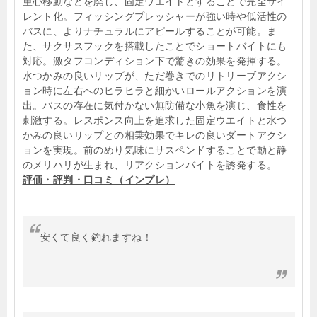
重心移動などを廃し、固定ウエイトとすることで完全サイ
レント化。フィッシングプレッシャーが強い時や低活性の
バスに、よりナチュラルにアピールすることが可能。ま
た、サクサスフックを搭載したことでショートバイトにも
対応。激タフコンディション下で驚きの効果を発揮する。
水つかみの良いリップが、ただ巻きでのリトリーブアクシ
ョン時に左右へのヒラヒラと細かいロールアクションを演
出。バスの存在に気付かない無防備な小魚を演じ、食性を
刺激する。レスポンス向上を追求した固定ウエイトと水つ
かみの良いリップとの相乗効果でキレの良いダートアクシ
ョンを実現。前のめり気味にサスペンドすることで動と静
のメリハリが生まれ、リアクションバイトを誘発する。
評価・評判・口コミ（インプレ）
安くて良く釣れますね！