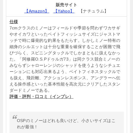
販売サイト
【Amazon】
【Yahoo】
【ナチュラム】
仕様
7cmクラスのミノーはフィールドや季節を問わずワカサギ
やオイカワといったベイトフィッシュサイズにジャストマ
ッチで時に爆発的な釣果をもたらす。しかしミノー特有の
細身のシルエットは十分な重量を確保することが困難で飛
びづらく、スピニングタックルでしかまともに扱えなかっ
た。「阿修羅O.S.Pドゥルガ73」は同クラス競合ミノーの
みならずシャローレンジのシャッドを使うようなシチュエ
ーションにも対応出来るよう、ベイトフィネスタックルで
も扱え、飛距離、アクションレスポンス、アングラーへ伝
える操作感といった基本性能を高次元にクリアしたスタン
ダードミノーである。
評価・評判・口コミ（インプレ）
OSPのミノーはどれも良いけど、小さいサイズはこ
れが最強！