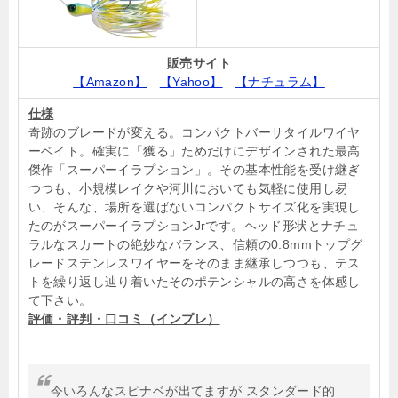
販売サイト
【Amazon】
【Yahoo】
【ナチュラム】
仕様
奇跡のブレードが変える。コンパクトバーサタイルワイヤ
ーベイト。確実に「獲る」ためだけにデザインされた最高
傑作「スーパーイラプション」。その基本性能を受け継ぎ
つつも、小規模レイクや河川においても気軽に使用し易
い、そんな、場所を選ばないコンパクトサイズ化を実現し
たのがスーパーイラプションJrです。ヘッド形状とナチュ
ラルなスカートの絶妙なバランス、信頼の0.8mmトップグ
レードステンレスワイヤーをそのまま継承しつつも、テス
トを繰り返し辿り着いたそのポテンシャルの高さを体感し
て下さい。
評価・評判・口コミ（インプレ）
今いろんなスピナベが出てますが スタンダード的