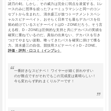
諸刃の剣。しかし、その威力は完全に弱点を凌駕する。1レ
ースのみに照準を絞ったフォーミュラマシンと同一のコン
セプトから生まれた、清水盛三が放つトーナメントスペシ
ャルスピナーベイト。おそらく日本でも最もデカバスを仕
留め続けているスピナーベイトはD－ZONEだろう。そう言
える程、D－ZONEは圧倒的な支持と共にデカバスの実績を
確実に重ねているのだ。真似の出来ない、デカバスを引き
つけてやまない波動。喰ってきたバスを確実に掛けて獲る
力。清水盛三の自信。競技用スピナーベイトD－ZONE。
評価・評判・口コミ（インプレ）
一番好きなスピナベ！ ワイヤーが細く折れやすい
のが難点ですがそれでもこの完成度は素晴らしい！
今も変わらず釣れまくりルアーです！