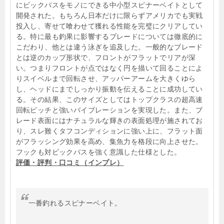
にビックバスをモノにできる中小型スピナーベイトとして
開発された。もちろん日本だけに限らずアメリカでも実戦
投入し、寄せて喰わせて獲れる性能を完璧にクリアしてい
る。特に最も釣果に影響するブレードについては徹底的に
こだわり、他とは違う泳ぎを追及した。一般的なブレード
とは逆のカップ形状で、フロントがフラットでリアが深
い。つまりフロントが点ではなく円を描いて回ることによ
りスイベルまで回転させ、アッパーアームを大きくゆら
し、ヘッドにまでしっかり振動を伝えることに成功してい
る。その結果、このサイズとしてはトップクラスの超高速
回転ピッチと強いバイブレーションを実現した。また、ブ
レード表面にはナチュラルな輝きの表面処理が施されてお
り、スレ難くタフコンディションに強い上に、フラット面
がフラッシング効果を高め、集魚力を格段に向上させた。
フックも対ビックバスを強く意識した仕様とした。
評価・評判・口コミ（インプレ）
一番釣れるスピナーベイト。