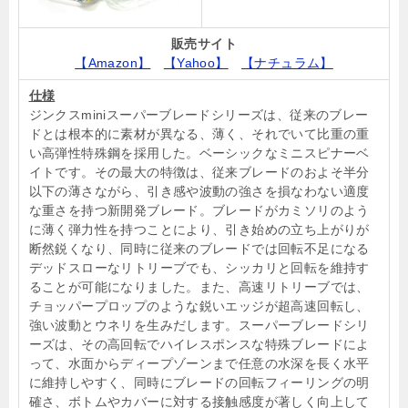
販売サイト
【Amazon】
【Yahoo】
【ナチュラム】
仕様
ジンクスminiスーパーブレードシリーズは、従来のブレー
ドとは根本的に素材が異なる、薄く、それでいて比重の重
い高弾性特殊鋼を採用した。ベーシックなミニスピナーベ
イトです。その最大の特徴は、従来ブレードのおよそ半分
以下の薄さながら、引き感や波動の強さを損なわない適度
な重さを持つ新開発ブレード。ブレードがカミソリのよう
に薄く弾力性を持つことにより、引き始めの立ち上がりが
断然鋭くなり、同時に従来のブレードでは回転不足になる
デッドスローなリトリーブでも、シッカリと回転を維持す
ることが可能になりました。また、高速リトリーブでは、
チョッパープロップのような鋭いエッジが超高速回転し、
強い波動とウネリを生みだします。スーパーブレードシリ
ーズは、その高回転でハイレスポンスな特殊ブレードによ
って、水面からディープゾーンまで任意の水深を長く水平
に維持しやすく、同時にブレードの回転フィーリングの明
確さ、ボトムやカバーに対する接触感度が著しく向上して