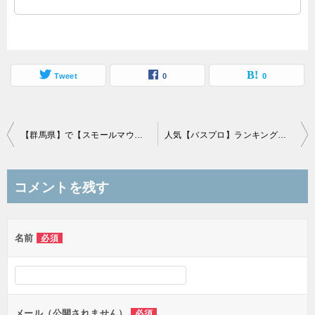
Tweet
0
0
投
【群馬県】で【スモールマウスバス】が釣れる場所（ポイント）、利根川・渡良瀬川・鳥川・鏑川・碓氷川
人気【バスプロ】ランキング、有名人、レジェンドをGoogleトレンドで比較
稿
ナ
コメントを残す
ビ
ゲ
名前
必須
ー
シ
ョ
ン
メール（公開されません）
必須