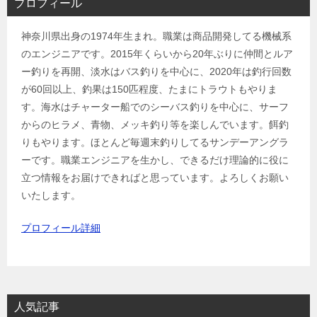
プロフィール
神奈川県出身の1974年生まれ。職業は商品開発してる機械系
のエンジニアです。2015年くらいから20年ぶりに仲間とルア
ー釣りを再開、淡水はバス釣りを中心に、2020年は釣行回数
が60回以上、釣果は150匹程度、たまにトラウトもやりま
す。海水はチャーター船でのシーバス釣りを中心に、サーフ
からのヒラメ、青物、メッキ釣り等を楽しんでいます。餌釣
りもやります。ほとんど毎週末釣りしてるサンデーアングラ
ーです。職業エンジニアを生かし、できるだけ理論的に役に
立つ情報をお届けできればと思っています。よろしくお願い
いたします。
プロフィール詳細
人気記事