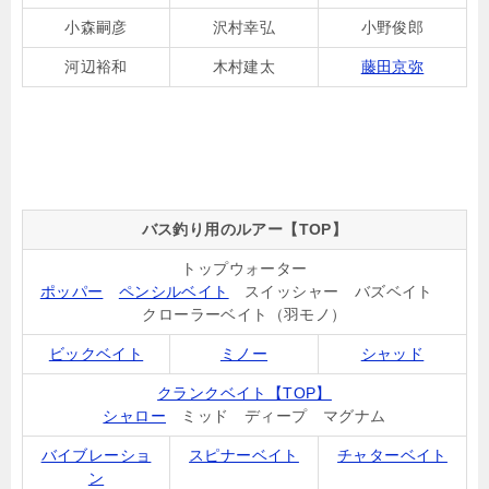
小森嗣彦
沢村幸弘
小野俊郎
河辺裕和
木村建太
藤田京弥
バス釣り用のルアー【TOP】
トップウォーター
ポッパー
ペンシルベイト
スイッシャー バズベイト
クローラーベイト（羽モノ）
ビックベイト
ミノー
シャッド
クランクベイト【TOP】
シャロー
ミッド ディープ マグナム
バイブレーショ
スピナーベイト
チャターベイト
ン