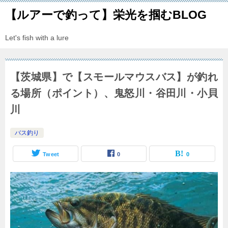
【ルアーで釣って】栄光を掴むBLOG
Let's fish with a lure
【茨城県】で【スモールマウスバス】が釣れ
る場所（ポイント）、鬼怒川・谷田川・小貝
川
バス釣り
Tweet
0
0