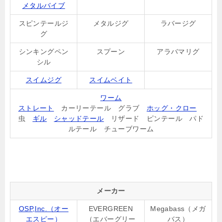
メタルバイブ
スピンテールジ
メタルジグ
ラバージグ
グ
シンキングペン
スプーン
アラバマリグ
シル
スイムジグ
スイムベイト
ワーム
ストレート
カーリーテール グラブ
ホッグ・クロー
虫
ギル
シャッドテール
リザード ピンテール パド
ルテール チューブワーム
メーカー
OSP,Inc.（オー
EVERGREEN
Megabass（メガ
エスピー）
（エバーグリー
バス）