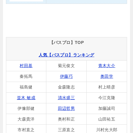
【バスプロ】TOP
人気【バスプロ】ランキング
村田基
菊元俊文
青木大介
秦拓馬
伊藤巧
奥田学
福島健
金森隆志
村上晴彦
並木 敏成
清水盛三
今江克隆
伊豫部健
田辺哲男
加藤誠司
大森貴洋
奥村和正
山田祐五
市村直之
三原直之
川村光大郎