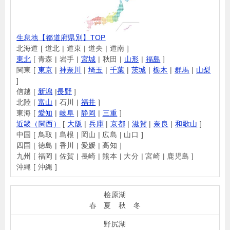
生息地【都道府県別】TOP
北海道 [ 道北 | 道東 | 道央 | 道南 ]
東北
[ 青森 | 岩手 |
宮城
| 秋田 |
山形
|
福島
]
関東 [
東京
|
神奈川
|
埼玉
|
千葉
|
茨城
|
栃木
|
群馬
|
山梨
]
信越 [
新潟
|
長野
]
北陸 [
富山
| 石川 |
福井
]
東海 [
愛知
|
岐阜
|
静岡
|
三重
]
近畿（関西）
[
大阪
|
兵庫
|
京都
|
滋賀
|
奈良
|
和歌山
]
中国 [ 鳥取 | 島根 | 岡山 | 広島 | 山口 ]
四国 [ 徳島 | 香川 | 愛媛 | 高知 ]
九州 [ 福岡 | 佐賀 | 長崎 | 熊本 | 大分 | 宮崎 | 鹿児島 ]
沖縄 [ 沖縄 ]
桧原湖
春 夏 秋 冬
野尻湖