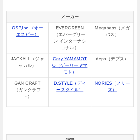
メーカー
OSP,Inc.（オー
EVERGREEN
Megabass（メガ
エスピー）
（エバーグリー
バス）
ン インターナシ
ョナル）
JACKALL（ジャ
Gary YAMAMOT
deps（デプス）
ッカル）
O（ゲーリーヤマ
モト）
GAN CRAFT
D.STYLE（ディ
NORIES（ノリー
（ガンクラフ
ースタイル）
ズ）
ト）
知識