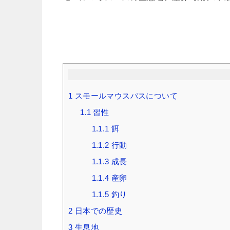
1
スモールマウスバスについて
1.1
習性
1.1.1
餌
1.1.2
行動
1.1.3
成長
1.1.4
産卵
1.1.5
釣り
2
日本での歴史
3
生息地