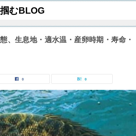
掴むBLOG
態、生息地・適水温・産卵時期・寿命・
0
0