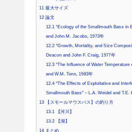
11
最大サイズ
12
論文
12.1
“Ecology of the Smallmouth Bass in 
and John M. Jacobs, 1973年
12.2
“Growth, Mortality, and Size Composi
Deacon and John F. Craig, 1977年
12.3
“The Influence of Water Temperature 
and W.M. Tonn, 1983年
12.4
“The Effects of Exploitative and Inte
Smallmouth Bass” – L.A. Weidel and T.E. 
13
【スモールマウスバス】の釣り方
13.1
【河川】
13.2
【湖】
14
まとめ