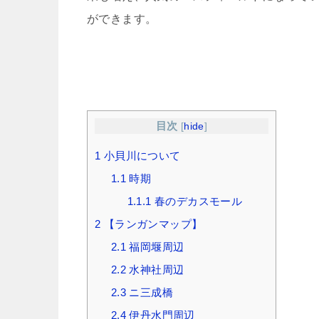
ができます。
目次
[
hide
]
1
小貝川について
1.1
時期
1.1.1
春のデカスモール
2
【ランガンマップ】
2.1
福岡堰周辺
2.2
水神社周辺
2.3
ニ三成橋
2.4
伊丹水門周辺