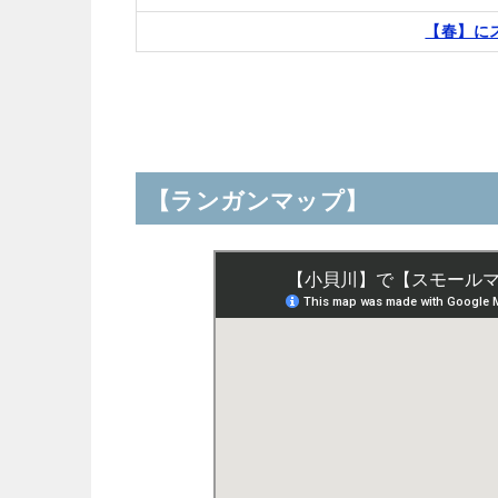
【春】に
【ランガンマップ】