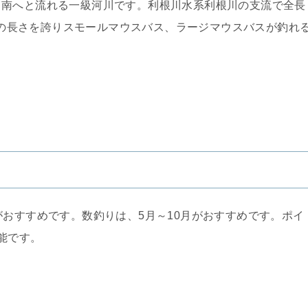
ら南へと流れる一級河川です。利根川水系利根川の支流で全長
2位の長さを誇りスモールマウスバス、ラージマウスバスが釣れ
がおすすめです。数釣りは、5月～10月がおすすめです。ポイ
能です。