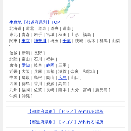
生息地【都道府県別】TOP
北海道 [ 道北 | 道東 | 道央 | 道南 ]
東北 [ 青森 | 岩手 | 宮城 | 秋田 | 山形 | 福島 ]
関東 [
東京
|
神奈川
| 埼玉 |
千葉
| 茨城 | 栃木 | 群馬 | 山梨
]
信越 [ 新潟 | 長野 ]
北陸 [ 富山 | 石川 | 福井 ]
東海 [
愛知
| 岐阜 |
静岡
| 三重 ]
近畿 [ 大阪 | 兵庫 | 京都 | 滋賀 | 奈良 | 和歌山 ]
中国 [ 鳥取 | 島根 | 岡山 |
広島
| 山口 ]
四国 [ 徳島 | 香川 | 愛媛 | 高知 ]
九州 [ 福岡 | 佐賀 | 長崎 | 熊本 | 大分 | 宮崎 | 鹿児島 ]
沖縄 [ 沖縄 ]
【都道府県別】【ヒラメ】が釣れる場所
【都道府県別】【マゴチ】が釣れる場所