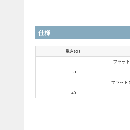
仕様
重さ(g）
フラット
30
フラット
40