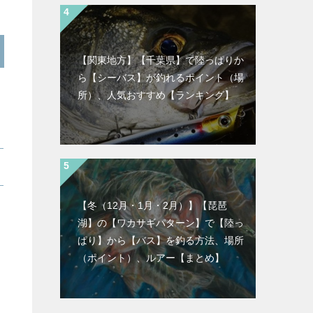
【関東地方】【千葉県】で陸っぱりか
ら【シーバス】が釣れるポイント（場
所）、人気おすすめ【ランキング】
【冬（12月・1月・2月）】【琵琶
湖】の【ワカサギパターン】で【陸っ
ぱり】から【バス】を釣る方法、場所
（ポイント）、ルアー【まとめ】