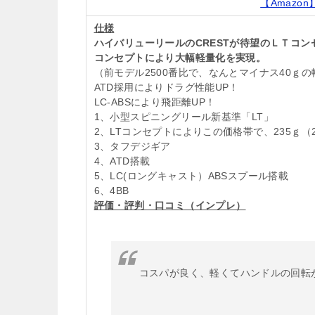
【Amazon
仕様
ハイバリューリールのCRESTが待望のＬＴコン
コンセプトにより大幅軽量化を実現。
（前モデル2500番比で、なんとマイナス40ｇ
ATD採用によりドラグ性能UP！
LC-ABSにより飛距離UP！
1、小型スピニングリール新基準「LT」
2、LTコンセプトによりこの価格帯で、235ｇ（
3、タフデジギア
4、ATD搭載
5、LC(ロングキャスト）ABSスプール搭載
6、4BB
評価・評判・口コミ（インプレ）
コスパが良く、軽くてハンドルの回転