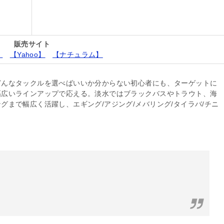
販売サイト
】
【Yahoo】
【ナチュラム】
どんなタックルを選べばいいか分からない初心者にも、ターゲットに
幅広いラインアップで応える。淡水ではブラックバスやトラウト、海
まで幅広く活躍し、エギング/アジング/メバリング/タイラバ/チニ