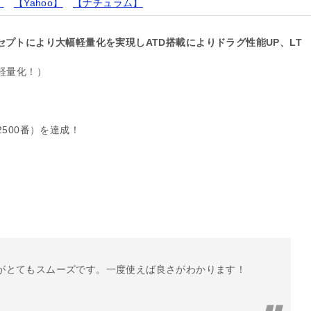
】
【Yahoo】
【ナチュラム】
セプトにより大幅軽量化を実現しATD搭載によりドラグ性能UP、LT
の軽量化！）
2500番）を達成！
がとてもスムーズです。一度使えば良さがわかります！